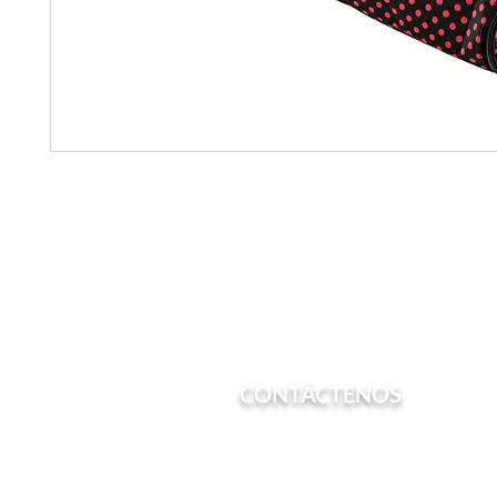
CONTÁCTENOS
Teléfono: (213) 600-7022
Correo electrónico:
admin@chesstrain.or
Correo: PO Box 561082 Los Angeles, CA 90