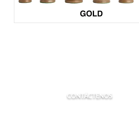
CONTÁCTENOS
Teléfono: (213) 600-7022
Correo electrónico:
admin@chesstrain.or
Correo: PO Box 561082 Los Angeles, CA 90