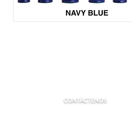
CONTÁCTENOS
Teléfono: (213) 600-7022
Correo electrónico:
admin@chesstrain.or
Correo: PO Box 561082 Los Angeles, CA 90