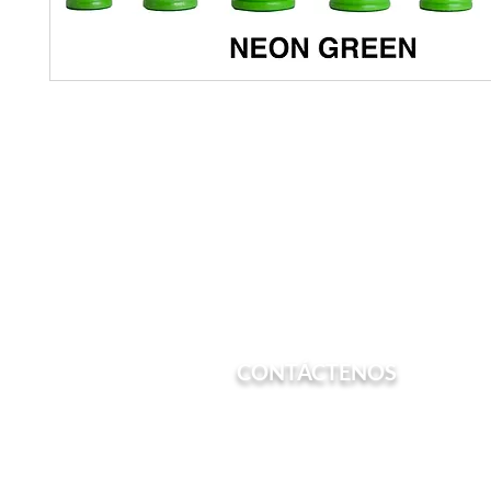
CONTÁCTENOS
Teléfono: (213) 600-7022
Correo electrónico:
admin@chesstrain.or
Correo: PO Box 561082 Los Angeles, CA 90