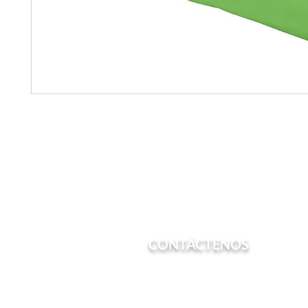
CONTÁCTENOS
Teléfono: (213) 600-7022
Correo electrónico:
admin@chesstrain.or
Correo: PO Box 561082 Los Angeles, CA 90